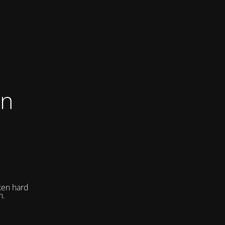
on
ken hard
n.